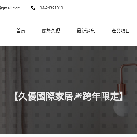
|
@gmail.com
04-24391010
首頁
關於久優
最新消息
產品項目
【久優國際家居🎆跨年限定】