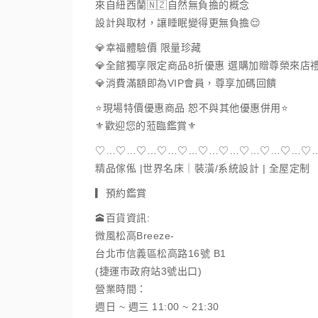
來自紐西蘭🇳🇿自然無負擔的概念
設計與取材，讓睡眠變得更無負擔😌
💎幸福體驗價 限量珍藏
💎全館獨享限定商品8折優惠 選購加贈尊榮來店
💎消費滿額即為VIP會員，尊享加碼回饋
⭐️現場特價優惠商品 恕不與其他優惠併用⭐️
⚜️歡迎您的蒞臨鑑賞⚜️
♡…♡…♡…♡…♡…♡…♡…♡…♡…♡…♡
精品傢俬 |世界名床｜裝潢/系統設計 | 全屋定制
▎預約鑑賞
🕋百貨資訊:
微風松高Breeze-
台北市信義區松高路16號 B1
(捷運市政府站3號出口)
營業時間：
週日 ~ 週三 11:00 ~ 21:30