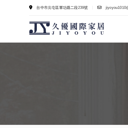
|
台中市北屯區軍功路二段239號
jiyoyou1010