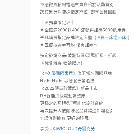
💜憑微風積點禮遇會員資格於活動管別
跨館累計消費達指定門檻 即享會員回饋
｜🎉獨享限定🎉｜
🌟全館滿2000送400 滿額再加碼5000抵用券
🌟凡購買指定品牌限定床墊【
#買一床送一床
】
🌟五倍振興券有約 優惠加碼～
指定發燒商品/破盤特區/現場折扣一折起
《機會難得 敬請把握》
《
#久優國際家居
》旗下知名國際品牌
Night Night 🌙睡眠專業名墊
《2022限量珍藏款》新品上市
RH智能頂級電動調整床
更穩定的睡眠😴智能化設計系統
再次提升人放類睡眠品質躍進新哩程🎖
✨您值得擁有 更好的睡眠✨
享受
#KIWICLOUD奇雲克勞