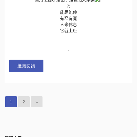
?:
能屈能伸
有窄有寬
人來休息
它就上班
.
.
.
繼續閱讀
1
2
»