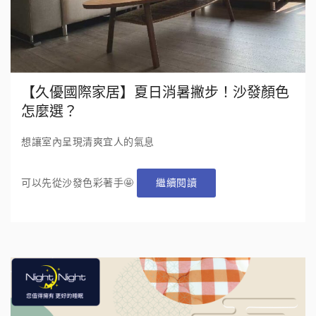
【久優國際家居】夏日消暑撇步！沙發顏色
怎麼選？
想讓室內呈現清爽宜人的氣息
可以先從沙發色彩著手🤩
繼續閱讀