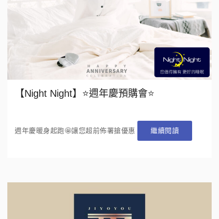
【Night Night】⭐️週年慶預購會⭐️
週年慶暖身起跑🤩讓您超前佈署搶優惠
繼續閱讀