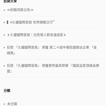
近期文章
📣封館改裝公告📣
▍#久優國際家居 世界睡眠日😴
🌷久優國際家居｜白色情人節浪漫成家🌷
狂賀 『久優國際家居』 榮獲 第二十屆中華民國傑出企業 「金
峰獎」
狂賀 『久優國際家居』 榮獲業界最高榮譽 『國家品質頂級金牌
獎』
分類
未分類