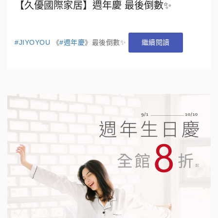
【久優國際家居】週年慶 最後倒數✨
#JIYOYOU
《
#週年慶
》最後倒數✨
繼續閱讀