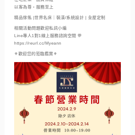
以客為尊・服務至上
精品傢俬 |世界名床｜裝潢/系統設計 | 全屋定制
相關活動問題歡迎私訊小編
Line專人1對1線上服務諮詢空間 💬
https://reurl.cc/Myeann
⚜️歡迎您的蒞臨鑑賞⚜️