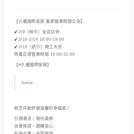
【久優國際家居 春節營業時間公告】
🧨2/9（除夕）全店店休
🧨2/10-2/14 10:00-19:00
🧨2/15（初六）開工大吉
恢復正常營業時間 10:00-21:00
【#久優國際家居】
home
與您共創舒適溫馨的幸福家🪄
引領潮流・現代美學
信譽保證・選購安心
在地企業・品質保證