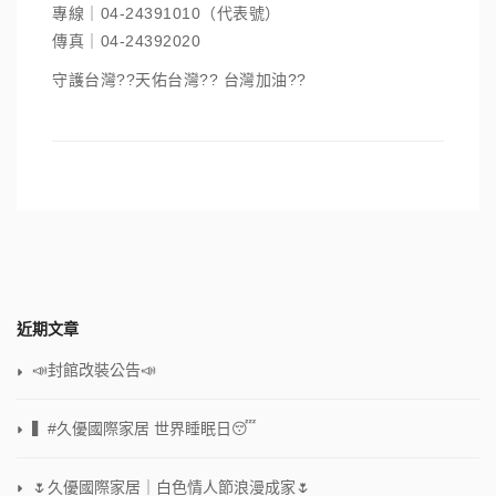
專線｜04-24391010（代表號）
傳真｜04-24392020
守護台灣??天佑台灣?? 台灣加油??
近期文章
📣封館改裝公告📣
▍#久優國際家居 世界睡眠日😴
🌷久優國際家居｜白色情人節浪漫成家🌷