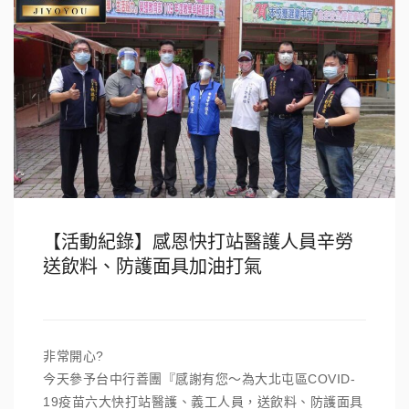
【活動紀錄】感恩快打站醫護人員辛勞
送飲料、防護面具加油打氣
非常開心?
今天參予台中行善團『感謝有您～為大北屯區COVID-
19疫苗六大快打站醫護、義工人員，送飲料、防護面具