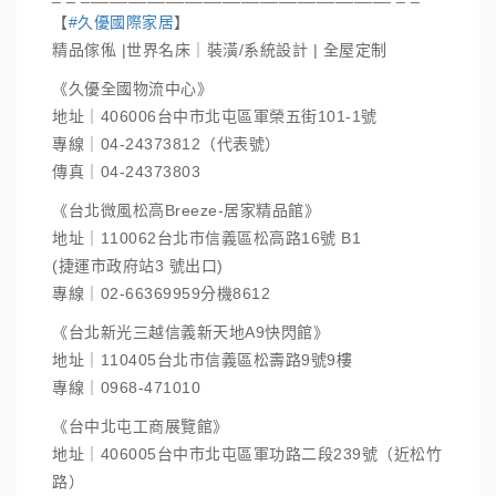
【
#久優國際家居
】
精品傢俬 |世界名床｜裝潢/系統設計 | 全屋定制
《久優全國物流中心》
地址｜406006台中市北屯區軍榮五街101-1號
專線｜04-24373812（代表號）
傳真｜04-24373803
《台北微風松高Breeze-居家精品館》
地址｜110062台北市信義區松高路16號 B1
(捷運市政府站3 號出口)
專線｜02-66369959分機8612
《台北新光三越信義新天地A9快閃館》
地址｜110405台北市信義區松壽路9號9樓
專線｜0968-471010
《台中北屯工商展覽館》
地址｜406005台中市北屯區軍功路二段239號（近松竹
路）