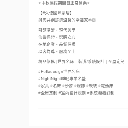
⭐️中秋連假期間皆正常營業⭐️
【#久優國際家居】
與您共創舒適溫馨的幸福家🫶🏻
引領潮流・現代美學
信譽保證・選購安心
在地企業・品質保證
以客為尊・服務至上
精品傢俬 |世界名床｜裝潢/系統設計 | 全屋定制
#Felladesign世界名床
#NightNight睡眠專業名墊
#家具 #名床 #沙發 #燈飾 #軟裝 #電動床
#全屋定制 #室內設計規劃 #系統櫥櫃訂制