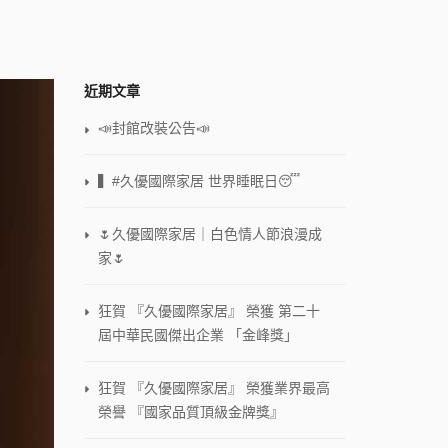
近期文章
📣封館改裝公告📣
▍#久優國際家居 世界睡眠日😴
🌷久優國際家居｜白色情人節浪漫成
家🌷
狂賀 『久優國際家居』 榮獲 第二十
屆中華民國傑出企業 「金峰獎」
狂賀 『久優國際家居』 榮獲業界最高
榮譽 『國家品質頂級金牌獎』