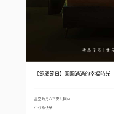
【節慶節日】圓圓滿滿的幸福時光
星空皓月🌕平安共圓🥮
中秋節快樂