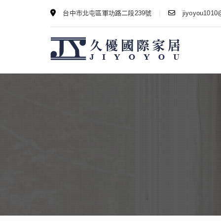
|
台中市北屯區軍功路二段239號
jiyoyou1010