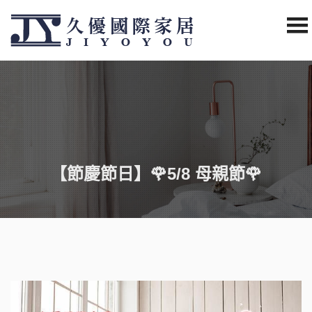
【節慶節日】🌹5/8 母親節🌹