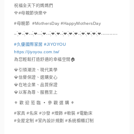
祝福全天下的媽媽們
🌹#母親節快樂🌹
#母親節 #MothersDay #HappyMothersDay
– ̗̀❤︎-︎︎-̗̀❤︎-︎︎-︎︎-̗̀❤︎-︎︎-︎︎-̗̀❤︎-︎︎-︎︎-̗̀❤︎-̗̀❤︎-︎︎-̗̀❤︎-̗̀❤︎-̗̀❤︎-︎-̗̀❤︎-̗̀❤︎-̗̀❤︎-̗̀❤︎-︎︎-︎︎-︎︎-︎︎-︎︎-︎︎-︎︎-︎︎-︎︎-︎︎
#久優國際家居 #JIYOYOU
https://jiyoyou.com.tw/
為您輕鬆打造舒適的幸福空間🏠
💎引領潮流、現代美學
💎信譽保證、選購安心
💎在地企業、品質保證
💎以客為尊、服務至上
⚜️ 歡 迎 蒞 臨 • 參 觀 選 購 ⚜️
#家具 #名床 #沙發 #燈飾 #軟裝 #電動床
#全屋定制 #室內設計規劃 #系統櫥櫃訂制