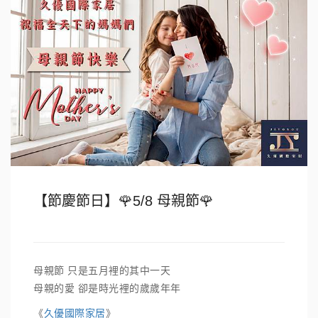
【節慶節日】🌹5/8 母親節🌹
母親節 只是五月裡的其中一天
母親的愛 卻是時光裡的歲歲年年
《
久優國際家居
》