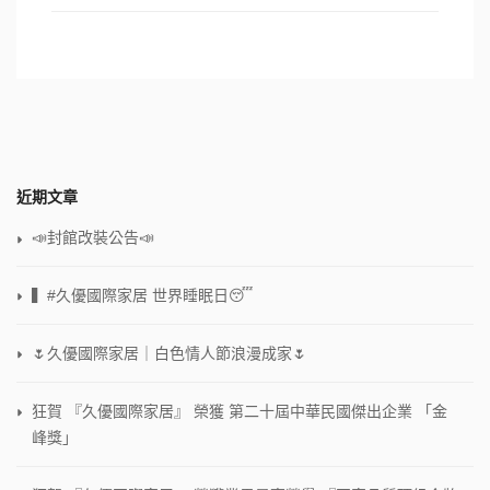
近期文章
📣封館改裝公告📣
▍#久優國際家居 世界睡眠日😴
🌷久優國際家居｜白色情人節浪漫成家🌷
狂賀 『久優國際家居』 榮獲 第二十屆中華民國傑出企業 「金
峰獎」