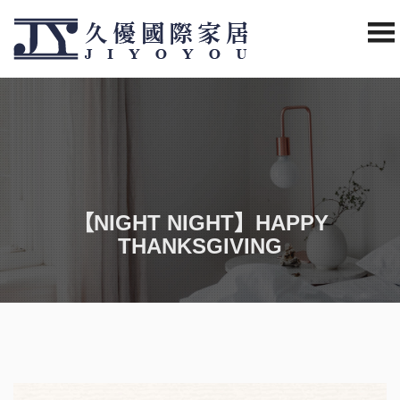
【NIGHT NIGHT】HAPPY
THANKSGIVING