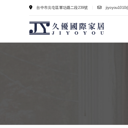
|
台中市北屯區軍功路二段239號
jiyoyou1010