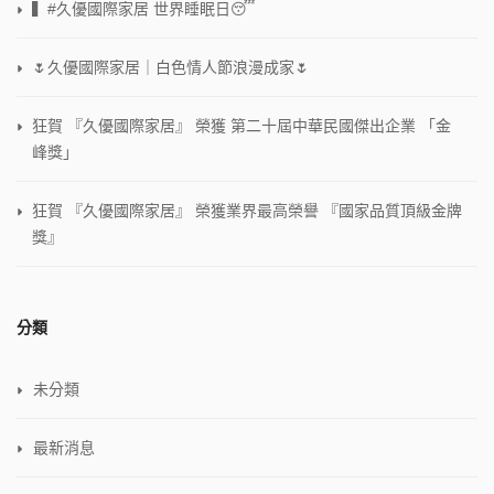
▍#久優國際家居 世界睡眠日😴
🌷久優國際家居｜白色情人節浪漫成家🌷
狂賀 『久優國際家居』 榮獲 第二十屆中華民國傑出企業 「金
峰獎」
狂賀 『久優國際家居』 榮獲業界最高榮譽 『國家品質頂級金牌
獎』
分類
未分類
最新消息